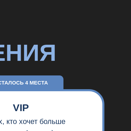
чет больше
 место)
0 р
ПОТОК
ы и материалы
ерсональная
сультации