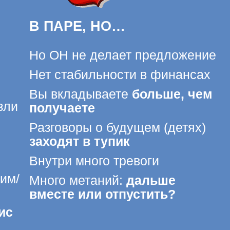
Но ОН не делает предложение
Притяги
Нет стабильности в финансах
Отноше
по одно
Вы вкладываете
больше, чем
получаете
Еще нет 
и понима
Разговоры о будущем (детях)
заходят в тупик
Боитесь 
Внутри много тревоги
Хочется 
Много метаний:
дальше
Хотите
по
вместе или отпустить?
работае
ЧУ НА КУРС ЭТО ИСПРАВИТЬ