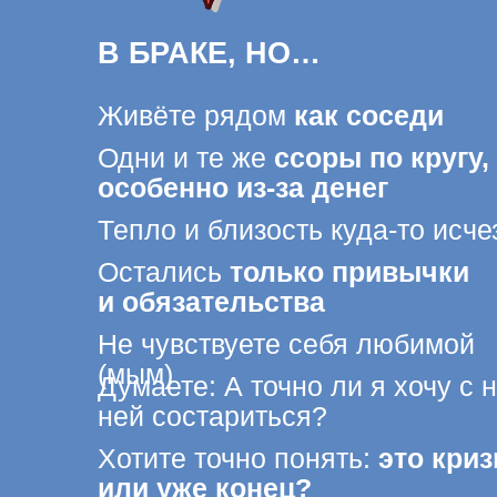
Одни и те же
ссоры по кругу,
особенно из-за денег
Тепло и близость куда-то исчезли
Остались
только привычки
и обязательства
Не чувствуете себя любимой
(мым)
Думаете: А точно ли я хочу с ним/
ней состариться?
Хотите точно понять:
это кризис
или
уже конец?
ХО