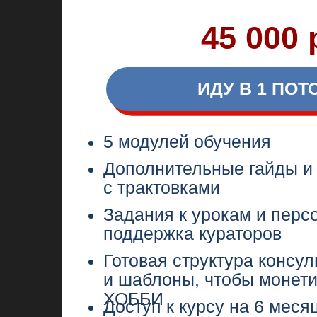
и шаблоны, чтобы монетизиро
ХОББИ
Доступ к курсу на 6 месяцев
Персональная поддержка от 
Корбань
Личный разбор вашей пары о
Корбань
КАК ПРО
Первый поток курса пройдет в