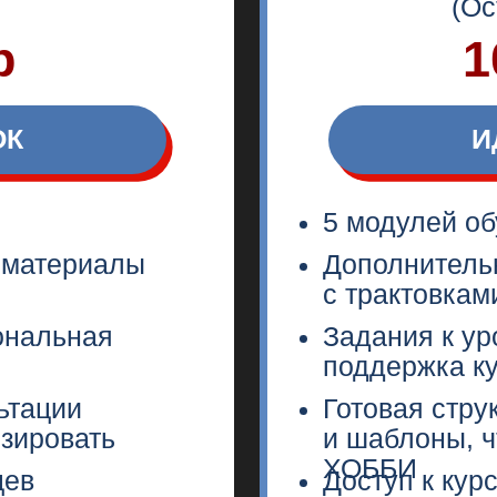
вать
и шаблоны, чтобы мон
ХОББИ
Доступ к курсу на 6 м
Елены
Персональная поддер
Корбань
т Елены
Личный разбор вашей
Корбань
ХОДИТ ОБУЧ
Если у вас 
в режи
Обязательной частью курса станет