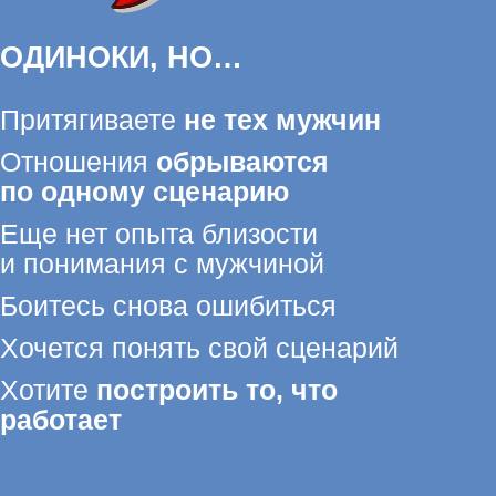
ваете
не тех мужчин
ния
обрываются
му сценарию
опыта близости
ния с мужчиной
снова ошибиться
понять свой сценарий
строить то, что
т