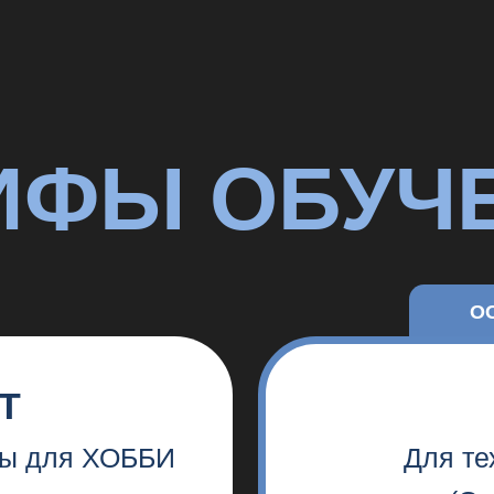
VIP
ля ХОББИ
Для тех, кто хо
(Осталось 1
100 00
ИДУ В 1 
5 модулей обучения
ериалы
Дополнительные гайд
с трактовками
ьная
Задания к урокам и п
поддержка кураторов
ии
Готовая структура кон