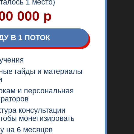
етизировать
есяцев
жка от Елены
 пары от Елены
ЕНИЕ
нет возможности работать
ме «здесь и сейчас»