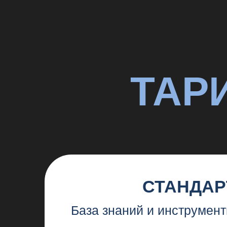
СТАНДАРТ
База знаний и инструменты д
45 000 р
ИДУ В 1 ПОТОК
5 модулей обучения
Дополнительные гайды и мат
с трактовками
Задания к урокам и персонал
поддержка кураторов
Готовая структура консультац