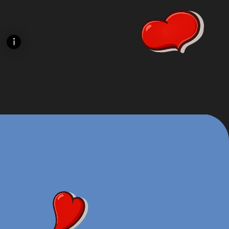
КИ, НО…