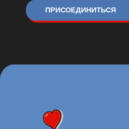
В БРАКЕ, НО…
Живёте рядом
как соседи